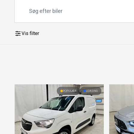
Vis filter
POPULÆR
LEASING