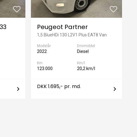
T33
Peugeot Partner
1,5 BlueHDi 130 L2V1 Plus EAT8 Van
Modelår
Drivmiddel
2022
Diesel
Km
Km/l
123.000
20,2 km/l
DKK 1.695,- pr. md.
Ekskl. moms