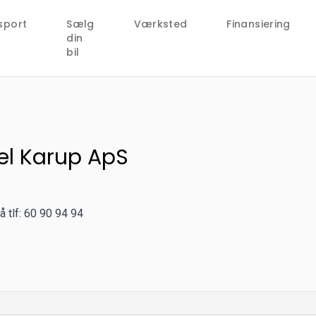
sport
Sælg
Værksted
Finansiering
din
bil
el Karup ApS
 tlf: 60 90 94 94