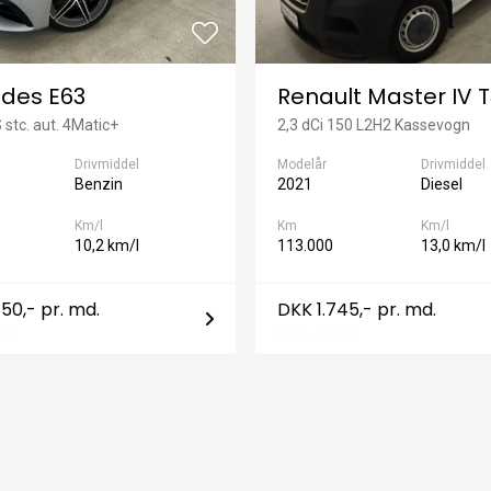
des E63
Renault Master IV 
 stc. aut. 4Matic+
2,3 dCi 150 L2H2 Kassevogn
Drivmiddel
Modelår
Drivmiddel
Benzin
2021
Diesel
Km/l
Km
Km/l
10,2 km/l
113.000
13,0 km/l
50,- pr. md.
DKK 1.745,- pr. md.
ms
Ekskl. moms