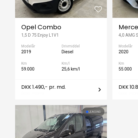
Opel Combo
Merce
1,5 D 75 Enjoy L1V1
4,0 AMG S
Modelår
Drivmiddel
Modelår
2019
Diesel
2020
Km
Km/l
Km
59.000
25,6 km/l
55.000
DKK 1.490,- pr. md.
DKK 10.8
Ekskl. moms
Ekskl. mo
LEASING