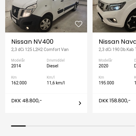
(http://www.autohandel-karup.dk)
– udforsk alle biler på lager til attraktive priser og oplev
dem med video, når det passer dig
📞 Ring i dag - din næste varebil står klar! 🚀
💼 📄 Er du til leasing?
Nissan NV400
Nissan Nav
📊 Kontakt venligst vor salgsafdeling - vi hjælper gerne
2,3 dCi 125 L2H2 Comfort Van
2,3 dCi 190 Db.Kab 
med et enkelt og skræddersyet leasingforslag, som
passer til din økonomi og behov.
Modelår
Drivmiddel
Modelår
D
2014
Diesel
2020
Km
Km/l
Km
162.000
11,6 km/l
195.000
DKK 48.800,-
DKK 158.800,-
Ekskl. moms
Ekskl. moms