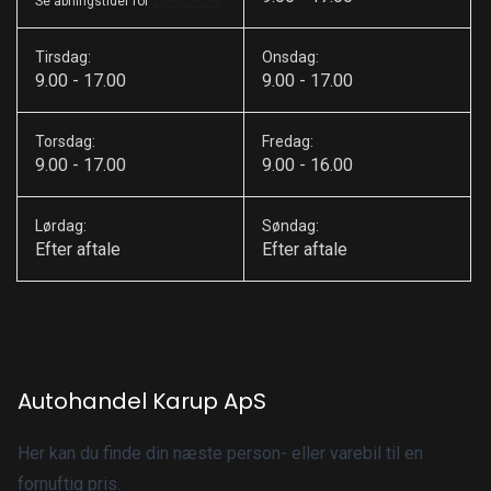
Se åbningstider for
værkstedet
Tirsdag:
Onsdag:
9.00 - 17.00
9.00 - 17.00
Torsdag:
Fredag:
9.00 - 17.00
9.00 - 16.00
Lørdag:
Søndag:
Efter aftale
Efter aftale
Autohandel Karup ApS
Her kan du finde din næste person- eller varebil til en
fornuftig pris.