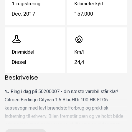
1. registrering
Kilometer kørt
Dec. 2017
157.000
Drivmiddel
Km/l
Diesel
24,4
Beskrivelse
📞 Ring i dag på 50200007 - din næste varebil står klar!
Citroën Berlingo Cityvan 1,6 BlueHDi 100 HK ETG6
kassevogn med lavt brændstofforbrug og praktisk
indretning til erhverv. Bilen fremstår pæn og velholdt både
ude og inde med godt varerum, skillevæg og sidehængt