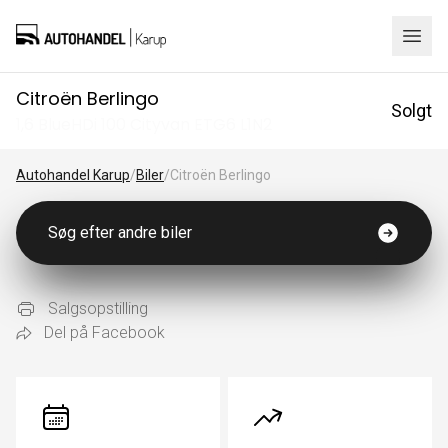
Citroën Berlingo
Solgt
1,6 BlueHDi 100 Cityvan ETG6 L1N2
Autohandel Karup
/
Biler
/
Citroën Berlingo
Søg efter andre biler
Salgsopstilling
Del på Facebook